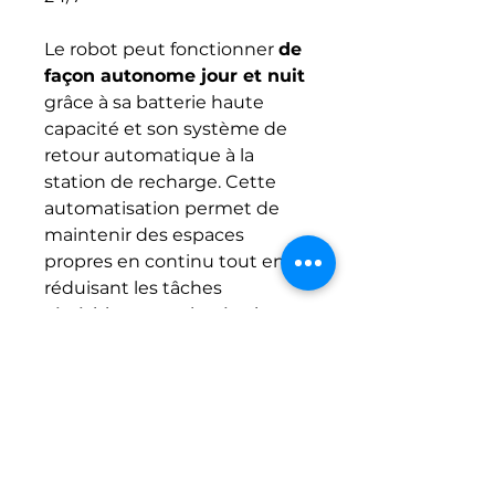
Le robot peut fonctionner
de
façon autonome jour et nuit
grâce à sa batterie haute
capacité et son système de
retour automatique à la
station de recharge. Cette
automatisation permet de
maintenir des espaces
propres en continu tout en
réduisant les tâches
répétitives pour les équipes
d’entretien.
Contactez
Distributions
PLA-M inc.
pour découvrir
comment le
Pudu MT1 Max
peut transformer l’entretien