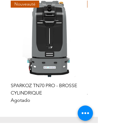
Nouveauté
Nouveauté
SPARKOZ TN70 PRO - BROSSE
SPARKOZ TN10 PRO
CYLINDRIQUE
Agotado
Agotado