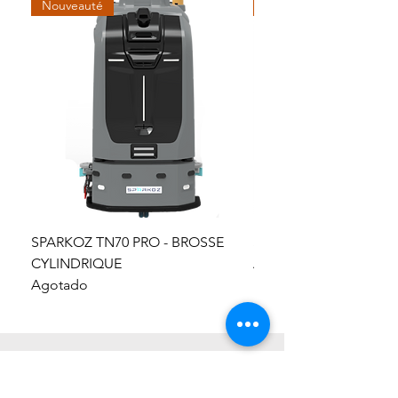
Nouveauté
Nouveauté
SPARKOZ TN70 PRO - BROSSE
SPARKOZ TN10 PRO
CYLINDRIQUE
Agotado
Agotado
Horaire