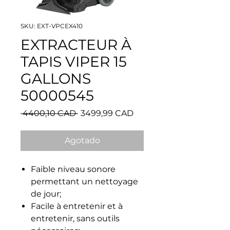
SKU: EXT-VPCEX410
EXTRACTEUR À
TAPIS VIPER 15
GALLONS
50000545
Precio
Precio
 4400,10 CAD 
3499,99 CAD
de
oferta
Agotado
Faible niveau sonore
permettant un nettoyage
de jour;
Facile à entretenir et à
entretenir, sans outils